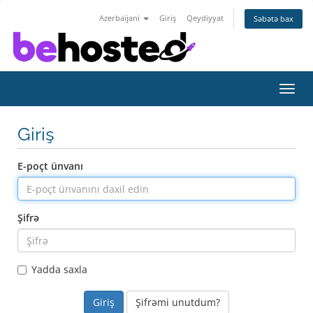
Azerbaijani
Giriş
Qeydiyyat
Səbətə bax
Naviq
keçid
Giriş
E-poçt ünvanı
Şifrə
Yadda saxla
Şifrəmi unutdum?