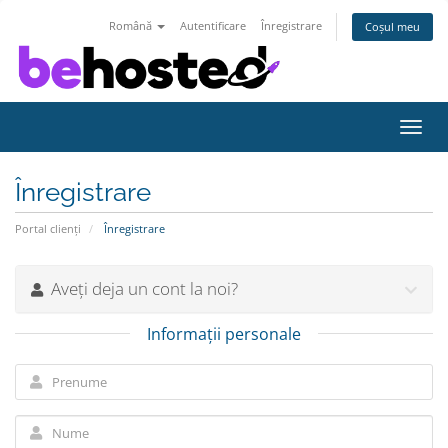
Română
Autentificare
Înregistrare
Coșul meu
Navi
Toggl
Înregistrare
Portal clienți
Înregistrare
Aveți deja un cont la noi?
Informații personale